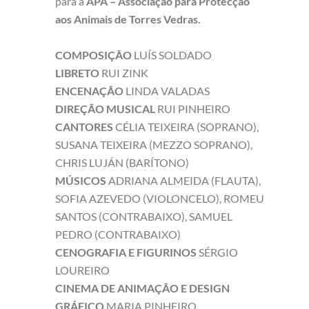
para a
APA – Associação para Protecção
aos Animais de Torres Vedras.
COMPOSIÇÃO
LUÍS SOLDADO
LIBRETO
RUI ZINK
ENCENAÇÃO
LINDA VALADAS
DIREÇÃO MUSICAL
RUI PINHEIRO
CANTORES
CÉLIA TEIXEIRA (SOPRANO),
SUSANA TEIXEIRA (MEZZO SOPRANO),
CHRIS LUJÁN (BARÍTONO)
MÚSICOS
ADRIANA ALMEIDA (FLAUTA),
SOFIA AZEVEDO (VIOLONCELO), ROMEU
SANTOS (CONTRABAIXO), SAMUEL
PEDRO (CONTRABAIXO)
CENOGRAFIA E FIGURINOS
SÉRGIO
LOUREIRO
CINEMA DE ANIMAÇÃO E DESIGN
GRÁFICO
MARIA PINHEIRO