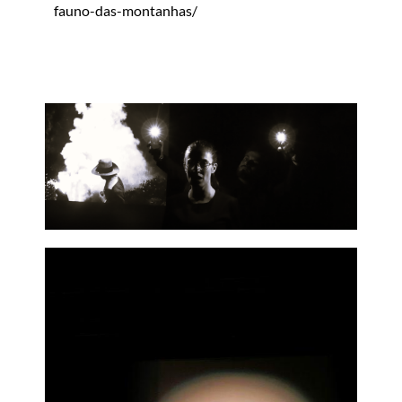
fauno-das-montanhas/