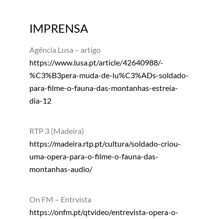
IMPRENSA
Agência Lusa – artigo
https://www.lusa.pt/article/42640988/-
%C3%B3pera-muda-de-lu%C3%ADs-soldado-
para-filme-o-fauna-das-montanhas-estreia-
dia-12
RTP 3 (Madeira)
https://madeira.rtp.pt/cultura/soldado-criou-
uma-opera-para-o-filme-o-fauna-das-
montanhas-audio/
On FM – Entrvista
https://onfm.pt/qtvideo/entrevista-opera-o-