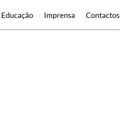
Educação
Imprensa
Contactos
da Norma
L O
e Sofia