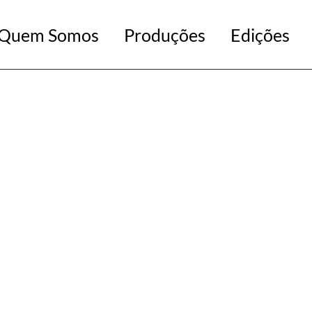
Quem Somos
Produções
Edições
Ópera
CD O Regresso 
Música
LIVRO INFANTI
Sorriso Mágico d
Teatro
Tote bag AREPO
Áudio Ebook
Áudio & Vídeo instalação
Entrevista
Filme-Concerto
Internacionalização