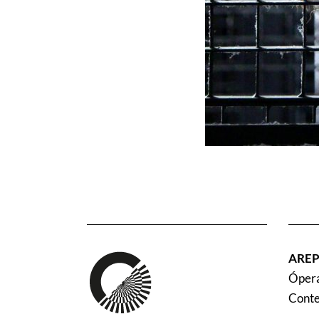
ARE
Ópera
Cont