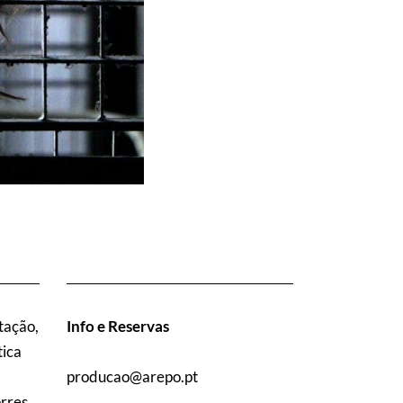
tação,
Info e Reservas
tica
producao@arepo.pt
orres